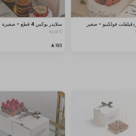
دڤيلڤلت فولكينو - صغير
سلايدر بوكس 4 قطع - صغيرة
0 kcal