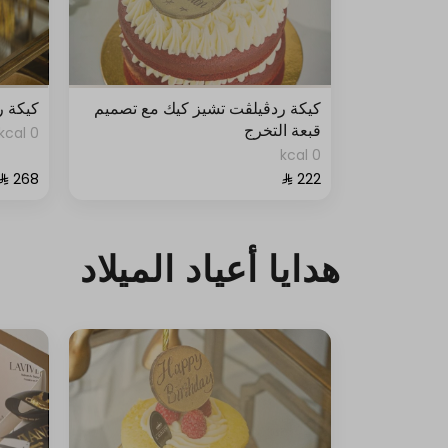
كيكة ردڤيلڤت تشيز كيك مع تصميم
كيكة ر
قبعة التخرج
0 kcal
0 kcal
هدايا أعياد الميلاد