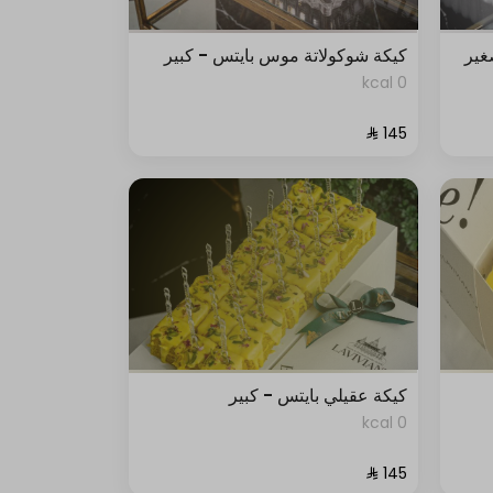
غير
كيكة شوكولاتة موس بايتس - كبير
0 kcal
كيكة عقيلي بايتس - كبير
0 kcal