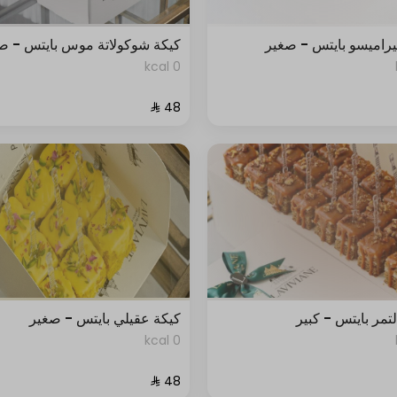
يراميسو بايتس - صغير
كيكة شوكولاتة موس بايتس - ص
0 kcal
لتمر بايتس - كبير
كيكة عقيلي بايتس - صغير
0 kcal