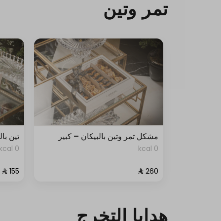
تمر وتين
مشكل تمر وتين بالبيكان – كبير
تين با
0 kcal
0 kcal
هدايا التخرج