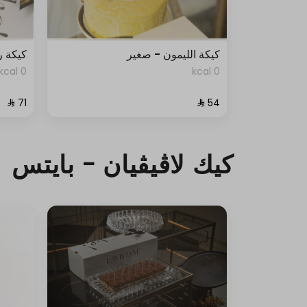
كيكة الليمون - صغير
كيكة ر
0 kcal
0 kcal
كيك لاڤيڤيان - بايتس