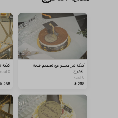
كيكة تيراميسو مع تصميم قبعة
كيكة ن
التخرج
0 kcal
0 kcal