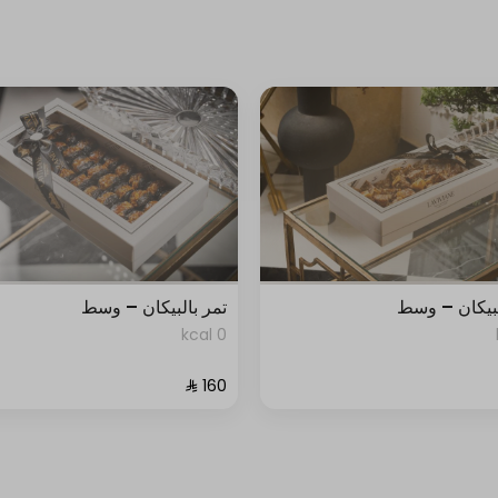
لبيكان – وسط
تمر بالبيكان – وسط
0 kcal