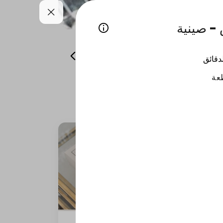
 - صينية
شوكولاتة للمناسبات
اجعل لحظتك مميزة
لدقائق
كيكة العسل بايتس