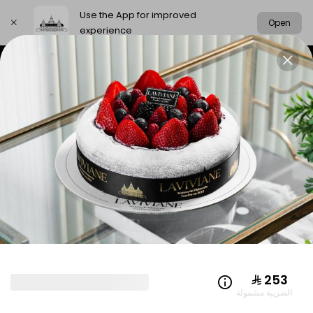
Use the App for improved
Open
experience
Select address
New from Laviviane
Fig & Date
Gr
NEW FROM LAVIVIANE
⁨⁦‪‬ 253⁩
الضريبة مشمولة