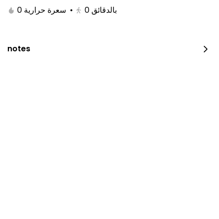
0 سعرة حرارية
•
0
بالدقائق
notes
Royal Raspberry Cake
⁨⁦‪‬ 200⁩