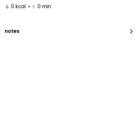
0 kcal
•
0
min
notes
Royal Raspberry Cake
⁨⁦‪‬ 200⁩