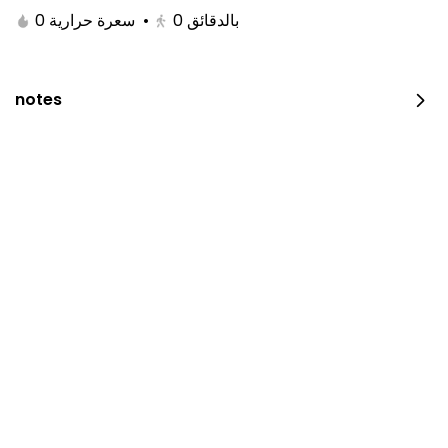
0 سعرة حرارية
•
0
بالدقائق
notes
Royal Raspberry Cake
⁨⁦‪‬ 200⁩