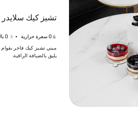
تشيز كيك سلايدر
وليه
شوكولاتة لكل يوم
شوكولاتة للإهداء الخاص
0 سعرة حرارية
•
0
با
ميني تشيز كيك فاخر بقوام 
يليق بالضيافة الراقية.
رت التمر
حلى التارت المشكل