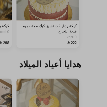
كيكة ردڤيلڤت تشيز كيك مع تصميم
كيكة ر
قبعة التخرج
0 kcal
0 kcal
هدايا أعياد الميلاد