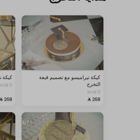
كيكة تيراميسو مع تصميم قبعة
كيكة ن
التخرج
0 kcal
0 kcal