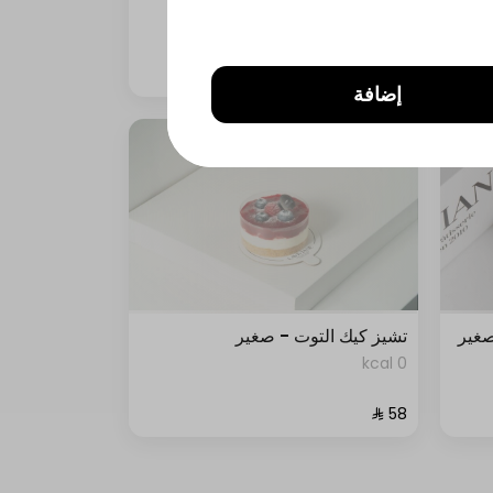
0 kcal
إضافة
صغير
تشيز كيك التوت - صغير
0 kcal