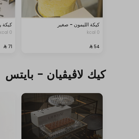
كيكة الليمون - صغير
كيكة ر
0 kcal
0 kcal
كيك لاڤيڤيان - بايتس