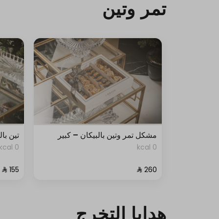
تمر وتين
مشكل تمر وتين بالبيكان – كبير
تين با
0 kcal
0 kcal
هدايا التخرج