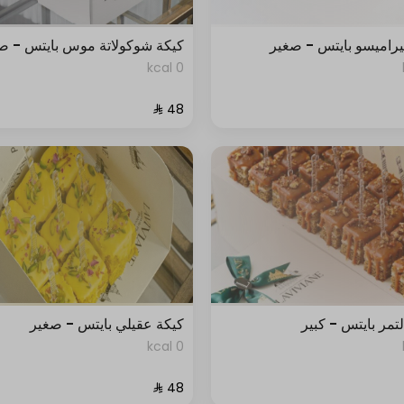
يراميسو بايتس - صغير
كيكة شوكولاتة موس بايتس - ص
0 kcal
لتمر بايتس - كبير
كيكة عقيلي بايتس - صغير
0 kcal