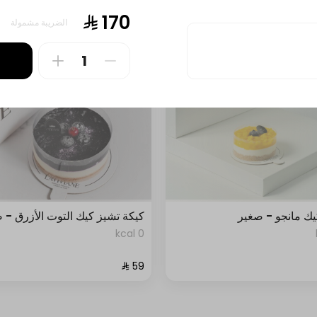
0 kcal
الضريبة مشمولة
ك مانجو - صغير
كيكة تشيز كيك التوت الأزرق - 
0 kcal