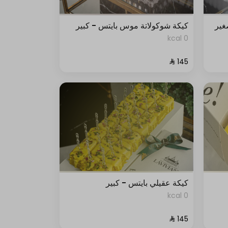
غير
كيكة شوكولاتة موس بايتس - كبير
0 kcal
كيكة عقيلي بايتس - كبير
0 kcal