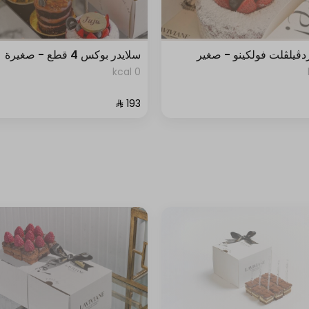
دڤيلڤلت فولكينو - صغير
سلايدر بوكس 4 قطع - صغيرة
0 kcal