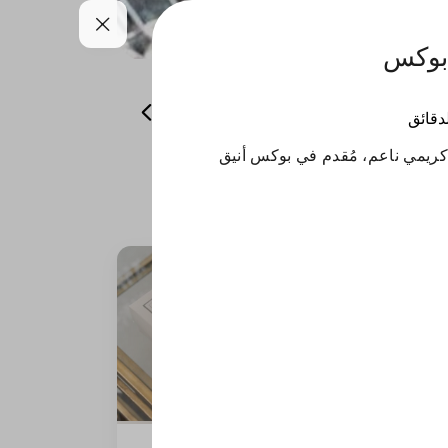
 بوكس
شوكولاتة للمناسبات
اجعل لحظتك مميزة
لدقائق
كريمي ناعم، مُقدم في بوكس أنيق
كيكة العسل بايتس