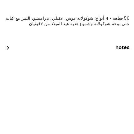
56 قطعة • 4 أنواع: شوكولاتة موس، عقيلي، تيراميسو، التمر مع كتابة
على لوحة شوكولاتة وشموع هدية عيد الميلاد من لاڤيڤيان
notes
كيكة التوت الملكية