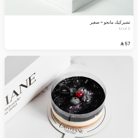
تشيزكيك مانجو - صغير
0 kcal