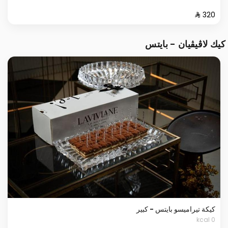
كيك لاڤيڤيان - بايتس
كيكة تيراميسو بايتس - كبير
0 kcal