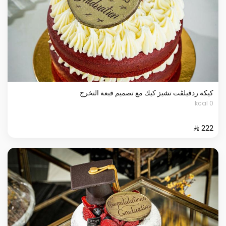
كيكة ردڤيلڤت تشيز كيك مع تصميم قبعة التخرج
0 kcal