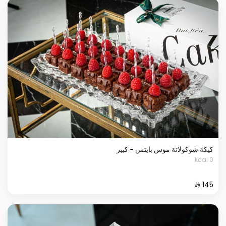
كيكة شوكولاتة موس بايتس - كبير
0 kcal