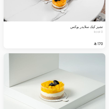
تشيز كيك سلايدر بوكس
0 kcal