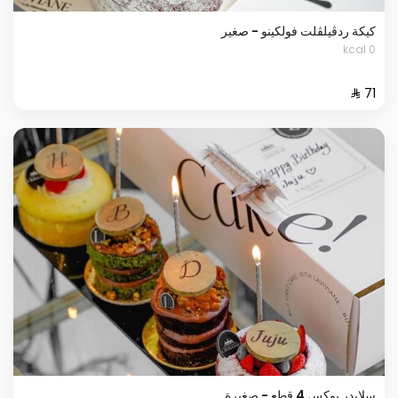
كيكة ردڤيلڤلت فولكينو - صغير
0 kcal
سلايدر بوكس 4 قطع - صغيرة