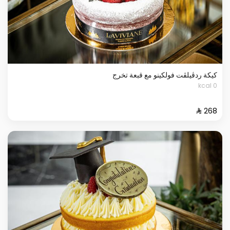
كيكة ردڤيلڤت فولكينو مع قبعة تخرج
0 kcal