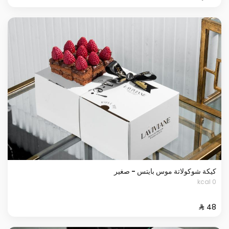
كيكة شوكولاتة موس بايتس - صغير
0 kcal